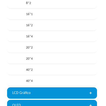
8*2
16*1
16*2
16*4
20*2
20*4
40*2
40*4
LCD Gráfico
OLED