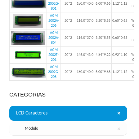
LE
2002G-
20*2
180.0*40.0
6.00*9.66
1.12*1.12
Bran
801
AGM
LE
2002A-
20*2
116.0*37.0
3.20*5.55
0.60*0.65
Yell
206
Gre
AGM
LE
2002A-
20*2
116.0*37.0
3.20*5.55
0.60*0.65
Bran
804
AGM
LE
2002F-
20*2
146.0*43.0
4.84*9.22
0.92*1.10
Yell
201
Gre
AGM
LE
2002G-
20*2
180.0*40.0
6.00*9.66
1.12*1.12
Yell
206
Gre
CATEGORIAS
LCD Caracteres
Módulo