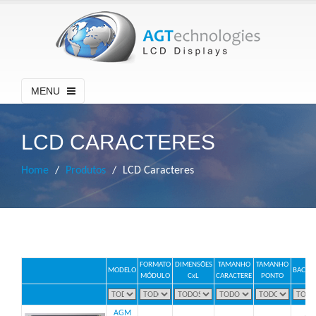
MENU
LCD CARACTERES
Home
Produtos
LCD Caracteres
FORMATO
DIMENSÕES
TAMANHO
TAMANHO
MODELO
BACKL
MÓDULO
CxL
CARACTERE
PONTO
AGM