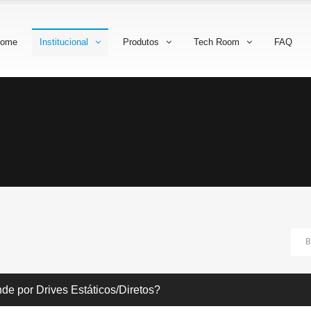
ome
Institucional
Produtos
Tech Room
FAQ
de por Drives Estáticos/Diretos?