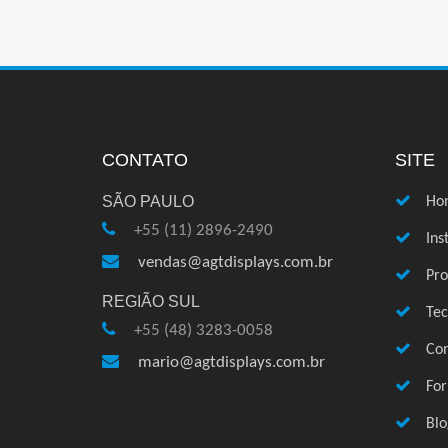
CONTATO
SITE
SÃO PAULO
Ho
+55 (11) 2896-2490
Ins
vendas@agtdisplays.com.br
Pro
REGIÃO SUL
Te
+55 (48) 3283-0058
Con
mario@agtdisplays.com.br
Fo
Blo