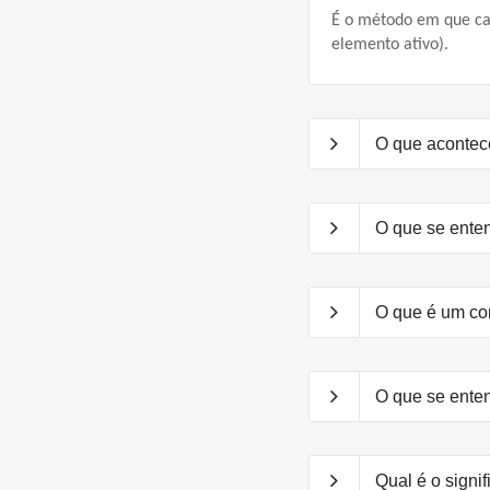
É o método em que cad
elemento ativo).
O que acontec
O que se ente
O que é um co
O que se enten
Qual é o signi