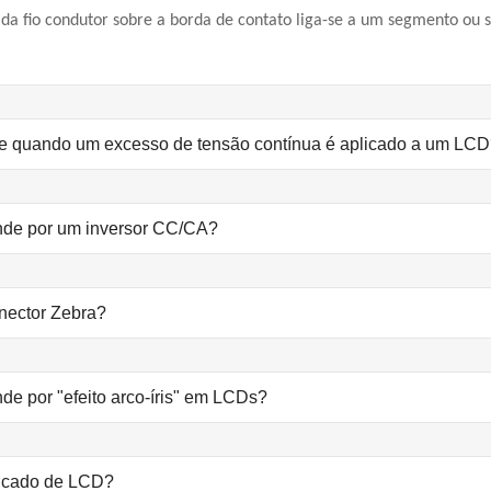
a fio condutor sobre a borda de contato liga-se a um segmento ou s
e quando um excesso de tensão contínua é aplicado a um LC
nde por um inversor CC/CA?
nector Zebra?
de por "efeito arco-íris" em LCDs?
ficado de LCD?