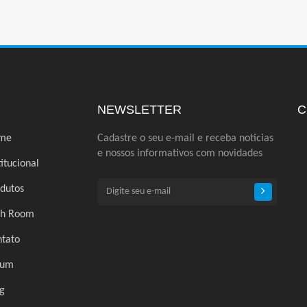
NEWSLETTER
C
me
Cadastre o seu e-mail e receba noticias
e nossos informativos com novidades
titucional
dutos
ch Room
tato
rum
g