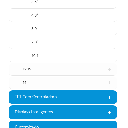
3.5″
4.3″
5.0
7.0″
10.1
LVDS
MIPI
TFT Com Controladora
Displays Inteligentes
Customizado