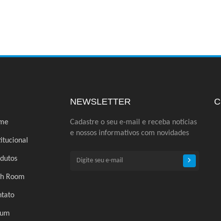
NEWSLETTER
C
me
Cadastre o seu e-mail e receba noticias
e nossos informativos com novidades
titucional
dutos
ch Room
tato
rum