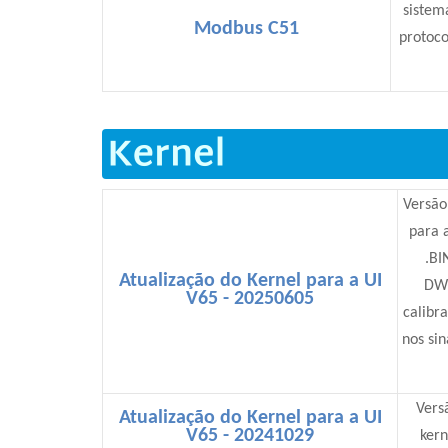
sistem
Modbus C51
protoc
Versão
para 
.BI
Atualização do Kernel para a UI
DWI
V65 - 20250605
calibra
nos si
Vers
Atualização do Kernel para a UI
V65 - 20241029
kern