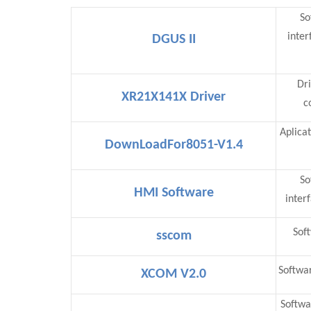
So
inter
DGUS II
Dr
XR21X141X Driver
c
Aplica
DownLoadFor8051-V1.4
So
HMI Software
inter
Sof
sscom
Softwar
XCOM V2.0
Softwa