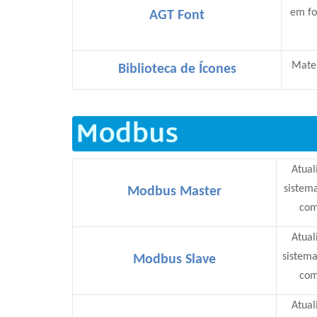
em fo
AGT Font
Mater
Biblioteca de Ícones
Atual
sistem
Modbus Master
com
Atual
sistem
Modbus Slave
com
Atual