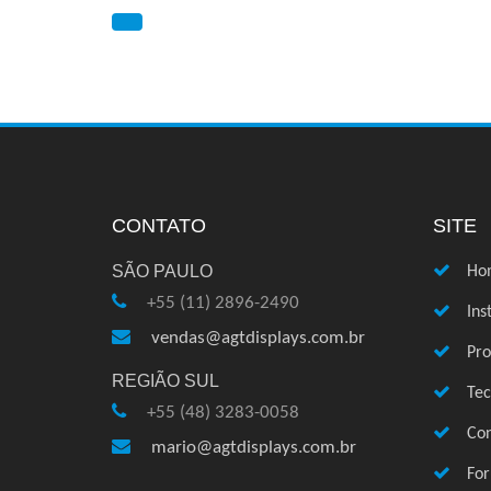
CONTATO
SITE
SÃO PAULO
Ho
+55 (11) 2896-2490
Ins
vendas@agtdisplays.com.br
Pro
REGIÃO SUL
Te
+55 (48) 3283-0058
Con
mario@agtdisplays.com.br
Fo