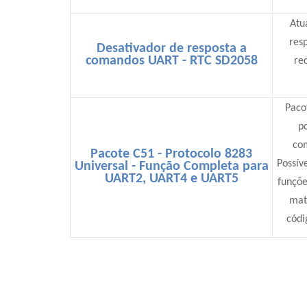
Atu
res
Desativador de resposta a
comandos UART - RTC SD2058
re
Paco
po
co
Pacote C51 - Protocolo 8283
Possív
Universal - Função Completa para
UART2, UART4 e UART5
funçõe
mat
códi