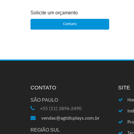
Solicite um orçamento
Contato
CONTATO
SITE
SÃO PAULO
Ho
+55 (11) 2896-2490
Ins
vendas@agtdisplays.com.br
Pro
REGIÃO SUL
Te