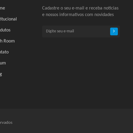
me
Cadastre o seu e-mail e receba noticias
e nossos informativos com novidades
titucional
dutos
ch Room
tato
rum
g
ervados