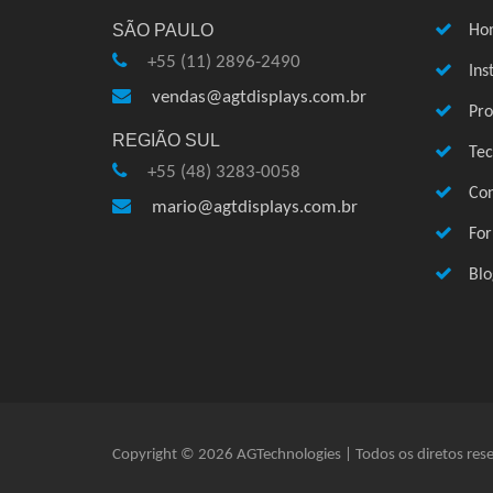
SÃO PAULO
Ho
+55 (11) 2896-2490
Ins
vendas@agtdisplays.com.br
Pro
REGIÃO SUL
Te
+55 (48) 3283-0058
Con
mario@agtdisplays.com.br
Fo
Blo
Copyright © 2026 AGTechnologies | Todos os diretos res