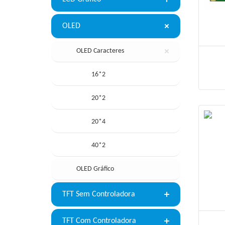
OLED
OLED Caracteres
16*2
20*2
20*4
40*2
OLED Gráfico
TFT Sem Controladora
TFT Com Controladora