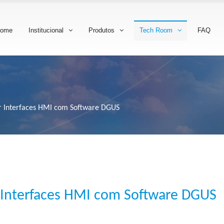
ome
Institucional
Produtos
Tech Room
FAQ
r Interfaces HMI com Software DGUS
 Interfaces HMI com Software DGUS