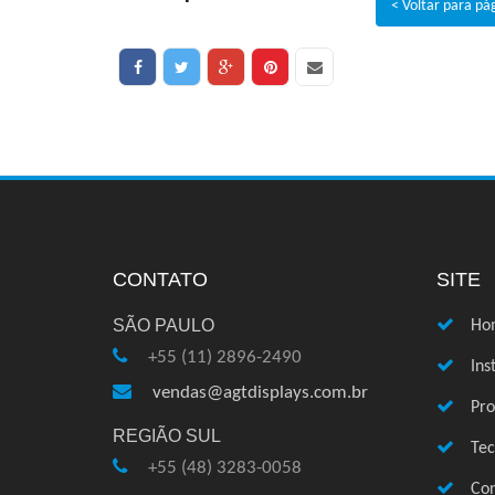
< Voltar para pá
CONTATO
SITE
SÃO PAULO
Ho
+55 (11) 2896-2490
Ins
vendas@agtdisplays.com.br
Pro
REGIÃO SUL
Te
+55 (48) 3283-0058
Con