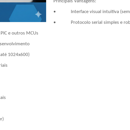
Principais Vantagens:
• Interface visual intuitiva (sem 
• Protocolo serial simples e rob
IC e outros MCUs
senvolvimento
até 1024x600)
iais
ais
r)