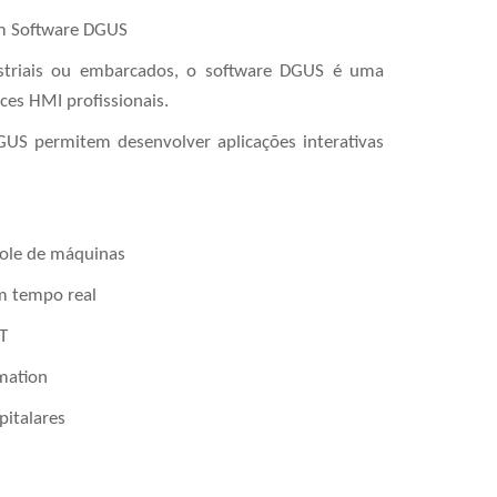
m Software DGUS
ustriais ou embarcados, o software DGUS é uma
aces HMI profissionais.
US permitem desenvolver aplicações interativas
le de máquinas
tempo real
T
ation
talares