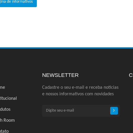
gina de informativos
NEWSLETTER
C
me
Cadastre o seu e-mail e receba noticias
e nossos informativos com novidades
titucional
dutos
ch Room
tato