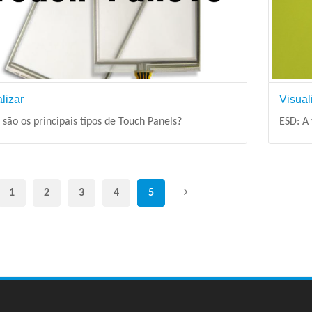
Visual
lizar
ESD: A 
 são os principais tipos de Touch Panels?
1
2
3
4
5