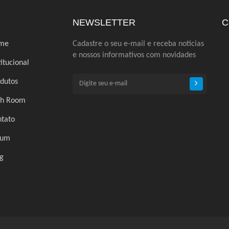
NEWSLETTER
C
me
Cadastre o seu e-mail e receba noticias
e nossos informativos com novidades
titucional
dutos
ch Room
tato
rum
g