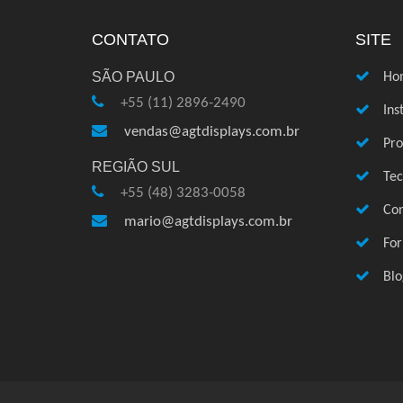
CONTATO
SITE
SÃO PAULO
Ho
+55 (11) 2896-2490
Ins
vendas@agtdisplays.com.br
Pro
REGIÃO SUL
Te
+55 (48) 3283-0058
Con
mario@agtdisplays.com.br
Fo
Blo