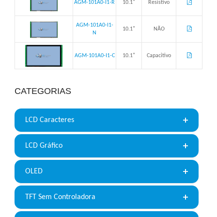
AGM-101A0-I1-R
10.1"
Resistivo
AGM-101A0-I1-
10.1"
NÃO
N
AGM-101A0-I1-C
10.1"
Capacitivo
CATEGORIAS
LCD Caracteres
LCD Gráfico
OLED
TFT Sem Controladora