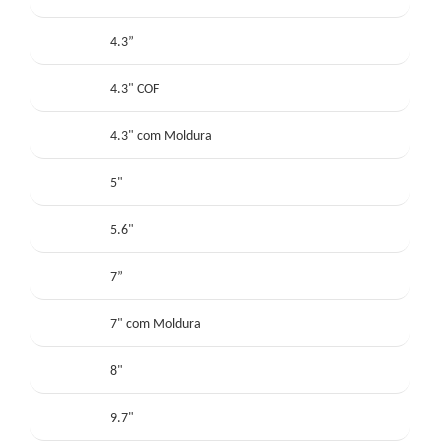
4.3”
4.3" COF
4.3" com Moldura
5"
5.6"
7”
7" com Moldura
8"
9.7"