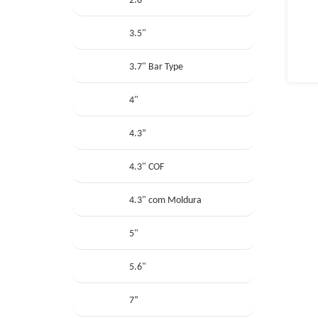
2.8
3.5"
3.7" Bar Type
4"
4.3”
4.3" COF
4.3" com Moldura
5"
5.6"
7”