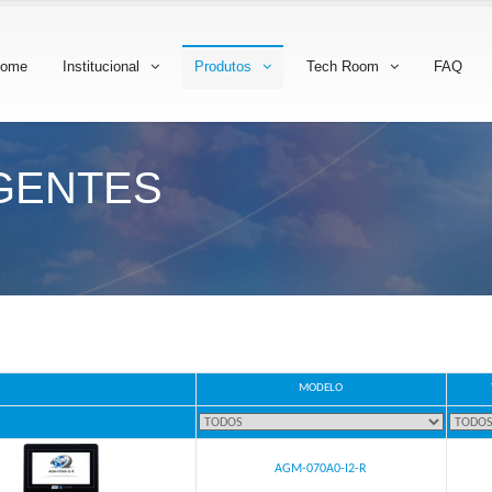
ome
Institucional
Produtos
Tech Room
FAQ
IGENTES
MODELO
AGM-070A0-I2-R