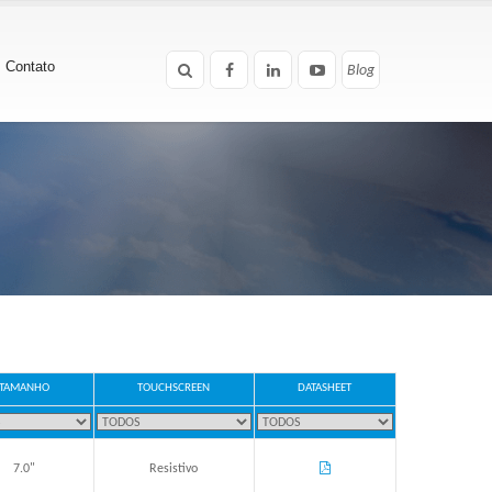
Contato
Blog
Blog
TAMANHO
TOUCHSCREEN
DATASHEET
7.0"
Resistivo