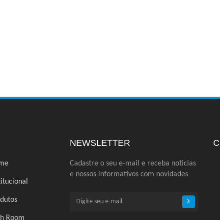
NEWSLETTER
C
me
Cadastre o seu e-mail e receba noticias
e nossos informativos com novidades
titucional
dutos
ch Room