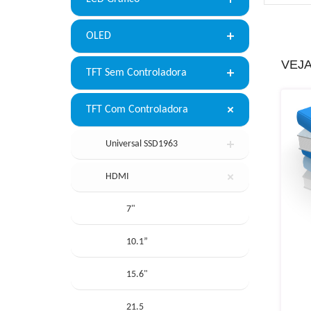
OLED
VEJ
TFT Sem Controladora
TFT Com Controladora
Universal SSD1963
HDMI
7"
10.1”
15.6"
21.5