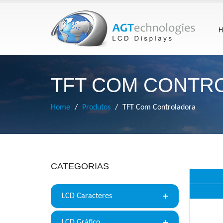
H
TFT COM CONTR
Home
Produtos
TFT Com Controladora
CATEGORIAS
LCD Caracteres
LCD Gráfico