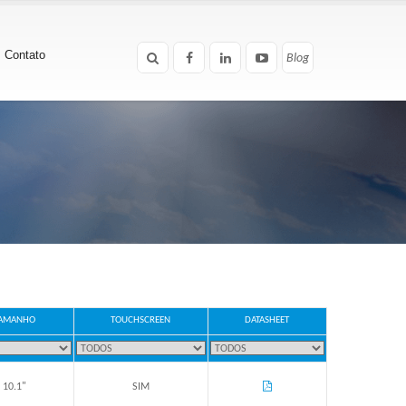
Contato
Blog
Blog
AMANHO
TOUCHSCREEN
DATASHEET
10.1"
SIM