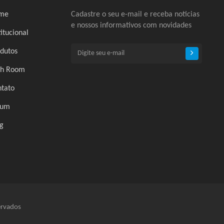
me
Cadastre o seu e-mail e receba noticias
e nossos informativos com novidades
titucional
dutos
ch Room
tato
rum
g
ervados