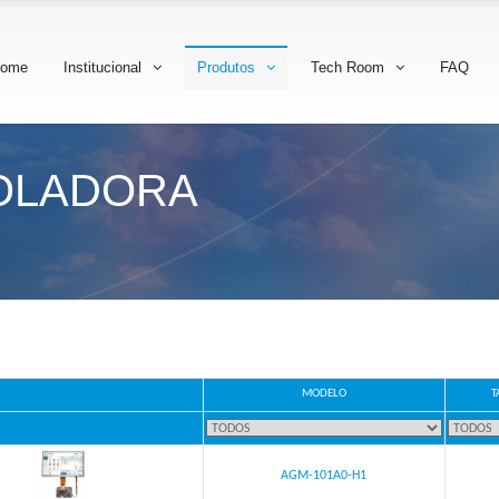
ome
Institucional
Produtos
Tech Room
FAQ
OLADORA
MODELO
T
AGM-101A0-H1