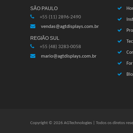
SÃO PAULO
Ho
+55 (11) 2896-2490
Ins
vendas@agtdisplays.com.br
Pro
REGIÃO SUL
Te
+55 (48) 3283-0058
Con
mario@agtdisplays.com.br
Fo
Blo
Copyright © 2026 AGTechnologies | Todos os diretos res