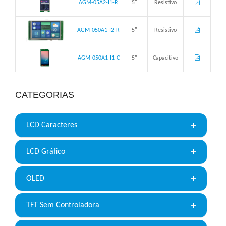
AGM-05A2-I1-R
5"
Resistivo
AGM-050A1-I2-R
5"
Resistivo
AGM-050A1-I1-C
5"
Capacitivo
CATEGORIAS
LCD Caracteres
LCD Gráfico
OLED
TFT Sem Controladora