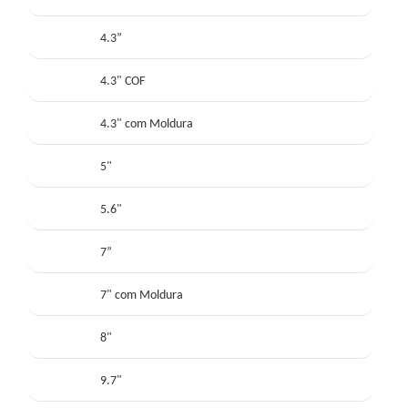
4.3”
4.3" COF
4.3" com Moldura
5"
5.6"
7”
7" com Moldura
8"
9.7"