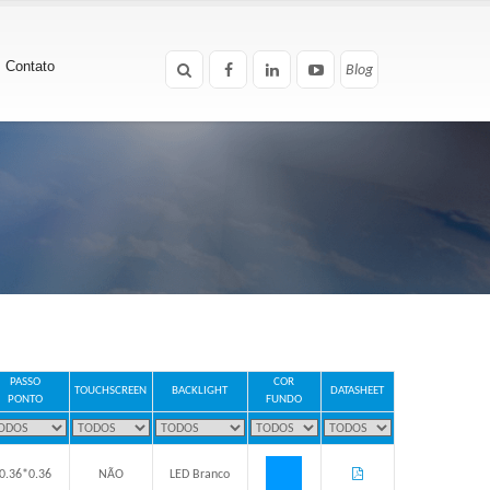
Contato
Blog
Blog
PASSO
COR
TOUCHSCREEN
BACKLIGHT
DATASHEET
PONTO
FUNDO
0.36*0.36
NÃO
LED Branco