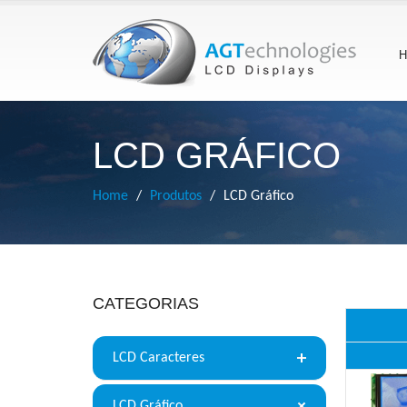
H
LCD GRÁFICO
Home
Produtos
LCD Gráfico
CATEGORIAS
LCD Caracteres
LCD Gráfico