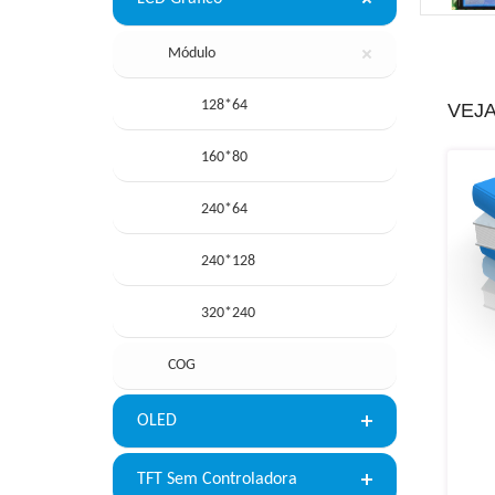
Módulo
128*64
VEJ
160*80
240*64
240*128
320*240
COG
OLED
TFT Sem Controladora