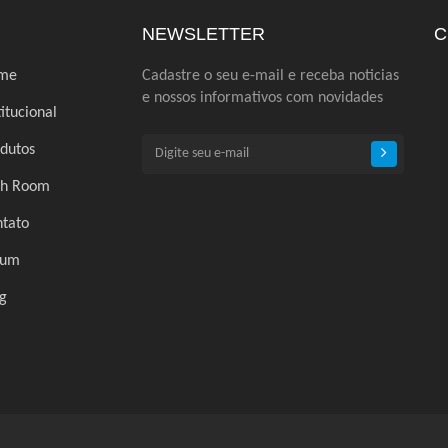
NEWSLETTER
C
me
Cadastre o seu e-mail e receba noticias
e nossos informativos com novidades
titucional
dutos
ch Room
tato
rum
g