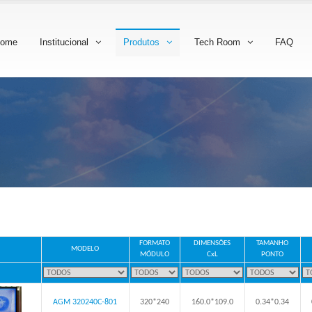
ome
Institucional
Produtos
Tech Room
FAQ
FORMATO
DIMENSÕES
TAMANHO
MODELO
MÓDULO
CxL
PONTO
AGM 320240C-801
320*240
160.0*109.0
0.34*0.34