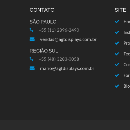
CONTATO
SITE
SÃO PAULO
Ho
+55 (11) 2896-2490
Ins
vendas@agtdisplays.com.br
Pro
REGIÃO SUL
Te
+55 (48) 3283-0058
Con
mario@agtdisplays.com.br
Fo
Blo