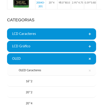
2004O-
20*4
98.0*60.0
2.95*4.75
0.59*0.60
201
CATEGORIAS
LCD Caracteres
LCD Gráfico
OLED
OLED Caracteres
16*2
20*2
20*4