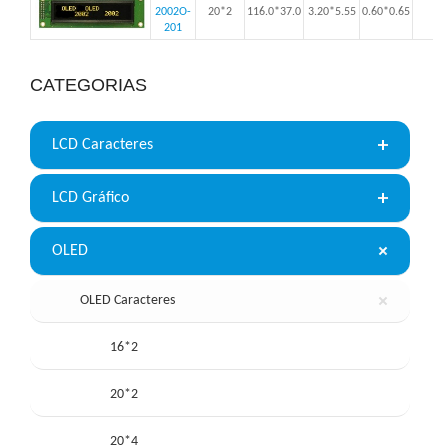
2002O-
20*2
116.0*37.0
3.20*5.55
0.60*0.65
201
CATEGORIAS
LCD Caracteres
LCD Gráfico
OLED
OLED Caracteres
16*2
20*2
20*4