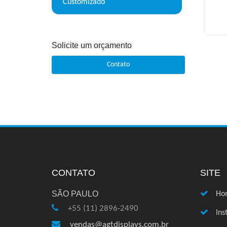
Customizado
Solicite um orçamento
Contato
CONTATO
SITE
SÃO PAULO
Ho
+55 (11) 2896-2490
Ins
vendas@agtdisplays.com.br