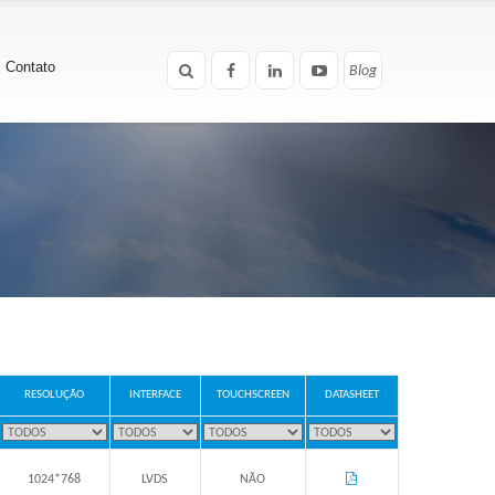
Contato
Blog
Blog
RESOLUÇÃO
INTERFACE
TOUCHSCREEN
DATASHEET
1024*768
LVDS
NÃO