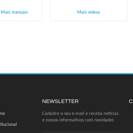
Mais manuais
Mais videos
NEWSLETTER
C
me
Cadastre o seu e-mail e receba noticias
e nossos informativos com novidades
titucional