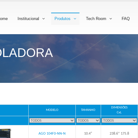
ome
Institucional
Produtos
Tech Room
FAQ
OLADORA
DIMENSÕES
MODELO
TAMANHO
CxL
AGO 104F0-NN-N
10.4"
238.6* 175.8