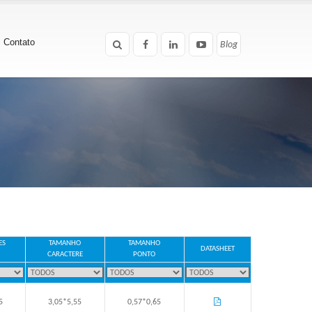
Contato
Blog
Blog
ES
TAMANHO
TAMANHO
DATASHEET
CARACTERE
PONTO
5
3,05*5,55
0,57*0,65