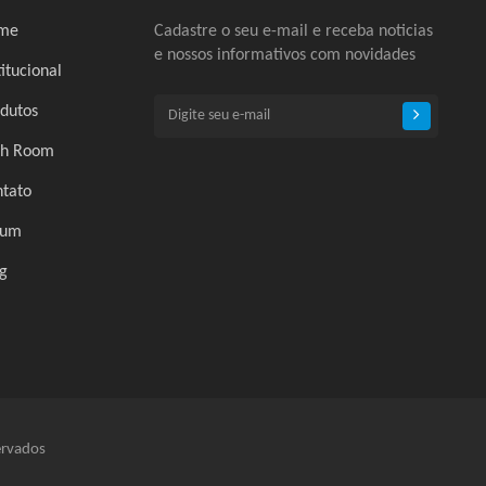
me
Cadastre o seu e-mail e receba noticias
e nossos informativos com novidades
titucional
dutos
ch Room
tato
rum
g
ervados