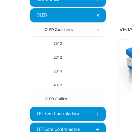
OLED
VEJ
OLED Caracteres
16*2
20*2
20*4
40*2
OLED Gráfico
TFT Sem Controladora
TFT Com Controladora