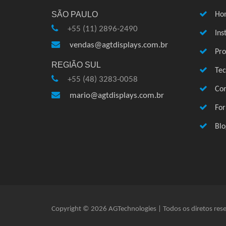
SÃO PAULO
Ho
+55 (11) 2896-2490
Ins
vendas@agtdisplays.com.br
Pro
REGIÃO SUL
Te
+55 (48) 3283-0058
Con
mario@agtdisplays.com.br
Fo
Blo
Copyright © 2026 AGTechnologies | Todos os diretos res