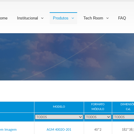
ome
Institucional
Produtos
Tech Room
FAQ
FORMATO
DIMENSÕ
MODELO
MÓDULO
CxL
em Imagem
AGM 4002O-201
40*2
182*38,