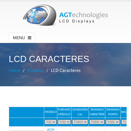
MENU
LCD CARACTERES
Home
Produtos
LCD Caracteres
FORMATO
DIMENSÕES
TAMANHO
TAMANHO
MODELO
BACKL
MÓDULO
CxL
CARACTERE
PONTO
AGM