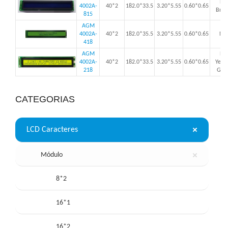
LE
4002A-
40*2
182.0*33.5
3.20*5.55
0.60*0.65
Bran
815
AGM
4002A-
40*2
182.0*35.5
3.20*5.55
0.60*0.65
Nã
418
AGM
LE
4002A-
40*2
182.0*33.5
3.20*5.55
0.60*0.65
Yell
218
Gre
CATEGORIAS
LCD Caracteres
Módulo
8*2
16*1
16*2