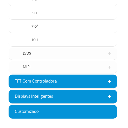
5.0
7.0″
10.1
LVDS
MIPI
TFT Com Controladora
Displays Inteligentes
Customizado