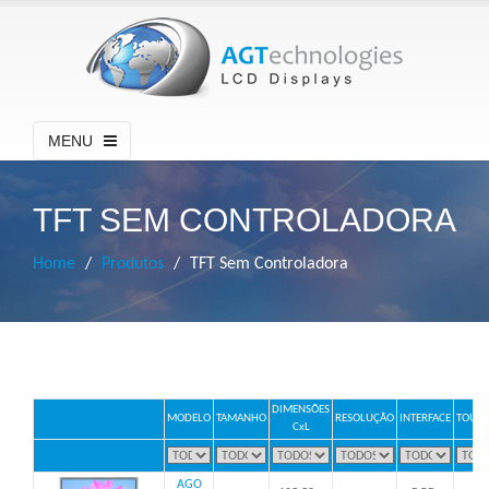
MENU
TFT SEM CONTROLADORA
Home
Produtos
TFT Sem Controladora
DIMENSÕES
MODELO
TAMANHO
RESOLUÇÃO
INTERFACE
TOUCH
CxL
AGO