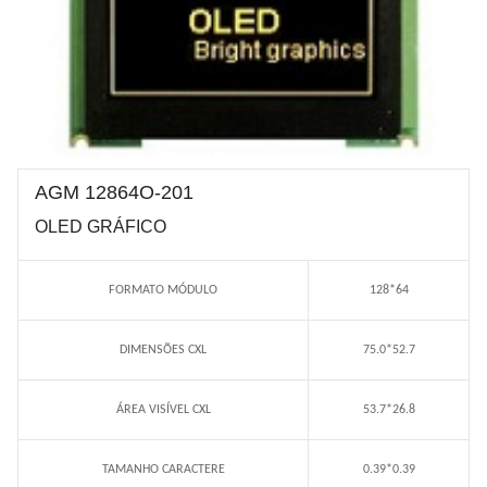
AGM 12864O-201
OLED GRÁFICO
FORMATO MÓDULO
128*64
DIMENSÕES CXL
75.0*52.7
ÁREA VISÍVEL CXL
53.7*26.8
TAMANHO CARACTERE
0.39*0.39