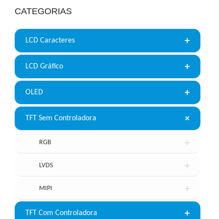
CATEGORIAS
LCD Caracteres
LCD Gráfico
OLED
TFT Sem Controladora
RGB
LVDS
MIPI
TFT Com Controladora