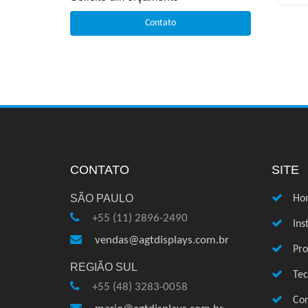
Contato
CONTATO
SITE
SÃO PAULO
Ho
+55 (11) 2896-2490
Ins
vendas@agtdisplays.com.br
Pro
REGIÃO SUL
Te
+55 (48) 3283-0058
Con