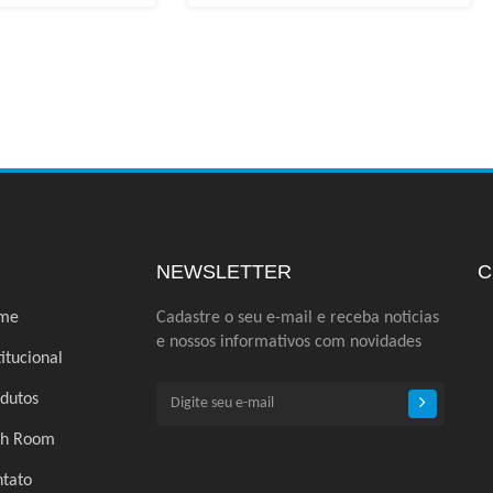
NEWSLETTER
C
me
Cadastre o seu e-mail e receba noticias
e nossos informativos com novidades
titucional
dutos
ch Room
tato