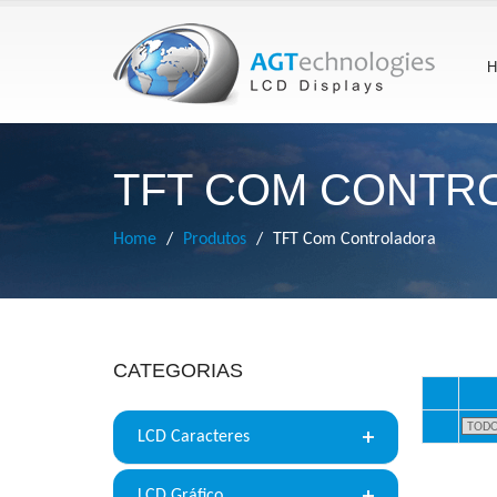
H
TFT COM CONTR
Home
Produtos
TFT Com Controladora
CATEGORIAS
LCD Caracteres
LCD Gráfico