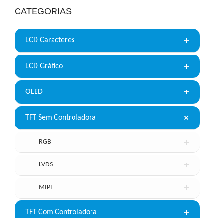
CATEGORIAS
LCD Caracteres
LCD Gráfico
OLED
TFT Sem Controladora
RGB
LVDS
MIPI
TFT Com Controladora